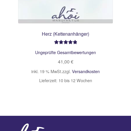
Herz (Kettenanhänger)
Bewertet mit
Ungeprüfte Gesamtbewertungen
5.00
von 5
41,00
€
inkl. 19 % MwSt.
zzgl.
Versandkosten
Lieferzeit:
10 bis 12 Wochen