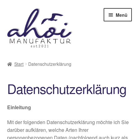
Zur
Zum
Menü
Navigation
Inhalt
springen
springen
Startseite
Start
Datenschutzerklärung
Shop
Datenschutzerklärung
Geschenkgutscheine
Sonderanfertigung
Einleitung
Über mich
Mit der folgenden Datenschutzerklärung möchte ich Sie
darüber aufklären, welche Arten Ihrer
personenbezogenen Daten (nachfolgend auch kurz als
Galerie