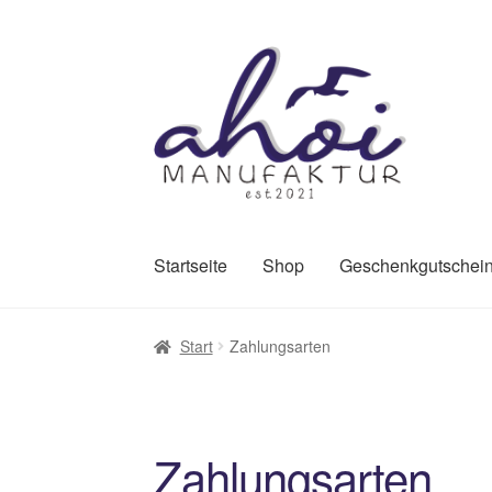
Zur
Zum
Navigation
Inhalt
springen
springen
Startseite
Shop
Geschenkgutschei
Start
Zahlungsarten
Zahlungsarten